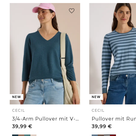
NEW
NEW
CECIL
CECIL
3/4-Arm Pullover mit V-Neck und Strukturfront
39,99
€
39,99
€