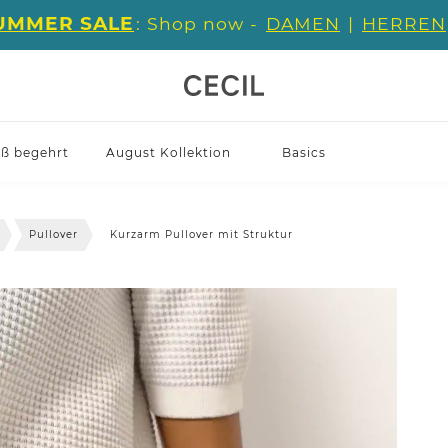
UMMER SALE
: Shop now -
DAMEN
|
HERREN
iß begehrt
August Kollektion
Basics
Pullover
Kurzarm Pullover mit Struktur