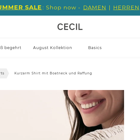
UMMER SALE
: Shop now -
DAMEN
|
HERREN
iß begehrt
August Kollektion
Basics
rts
Kurzarm Shirt mit Boatneck und Raffung