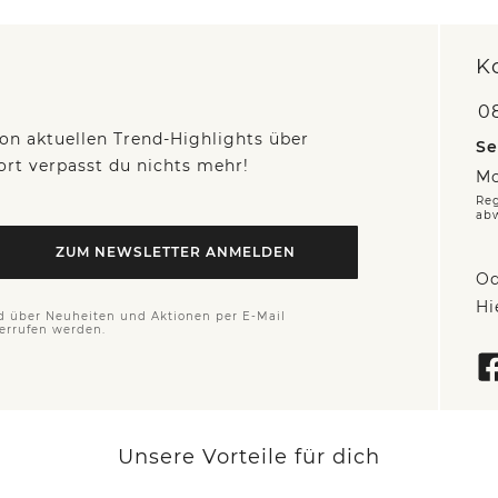
K
0
on aktuellen Trend-Highlights über
Se
fort verpasst du nichts mehr!
Mo
Reg
ab
ZUM NEWSLETTER ANMELDEN
Od
Hi
d über Neuheiten und Aktionen per E-Mail
derrufen werden.
Unsere Vorteile für dich