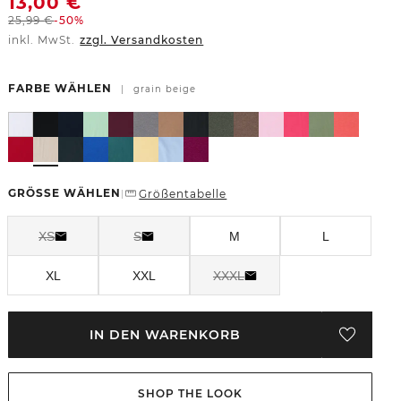
13,00
€
25,99
€
-50%
inkl. MwSt.
zzgl. Versandkosten
FARBE WÄHLEN
|
grain beige
GRÖSSE WÄHLEN
Größentabelle
|
XS
S
M
L
XL
XXL
XXXL
IN DEN WARENKORB
SHOP THE LOOK