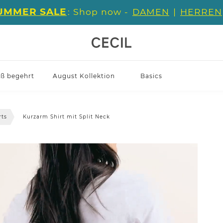
UMMER SALE
: Shop now -
DAMEN
|
HERREN
iß begehrt
August Kollektion
Basics
rts
Kurzarm Shirt mit Split Neck