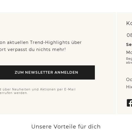
K
0
on aktuellen Trend-Highlights über
Se
fort verpasst du nichts mehr!
Mo
Reg
ab
ZUM NEWSLETTER ANMELDEN
Od
Hi
d über Neuheiten und Aktionen per E-Mail
derrufen werden.
Unsere Vorteile für dich