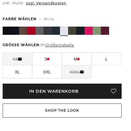
inkl. MwSt.
zzgl. Versandkosten
FARBE WÄHLEN
|
White
GRÖSSE WÄHLEN
Größentabelle
|
XS
S
M
L
XL
XXL
XXXL
IN DEN WARENKORB
SHOP THE LOOK