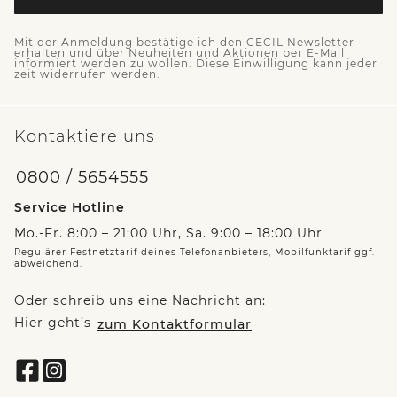
Mit der Anmeldung bestätige ich den CECIL Newsletter
erhalten und über Neuheiten und Aktionen per E-Mail
informiert werden zu wollen. Diese Einwilligung kann jeder
zeit widerrufen werden.
Kontaktiere uns
0800 / 5654555
Service Hotline
Mo.-Fr. 8:00 – 21:00 Uhr, Sa. 9:00 – 18:00 Uhr
Regulärer Festnetztarif deines Telefonanbieters, Mobilfunktarif ggf.
abweichend.
Oder schreib uns eine Nachricht an:
Hier geht’s
zum Kontaktformular