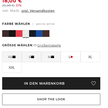
18,00
€
25,99
€
-31%
inkl. MwSt.
zzgl. Versandkosten
FARBE WÄHLEN
|
vanilla white
GRÖSSE WÄHLEN
Größentabelle
|
XS
S
M
L
XL
XXL
IN DEN WARENKORB
SHOP THE LOOK