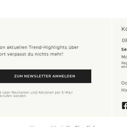
K
0
on aktuellen Trend-Highlights über
Se
fort verpasst du nichts mehr!
Mo
Reg
ab
ZUM NEWSLETTER ANMELDEN
Od
Hi
d über Neuheiten und Aktionen per E-Mail
derrufen werden.