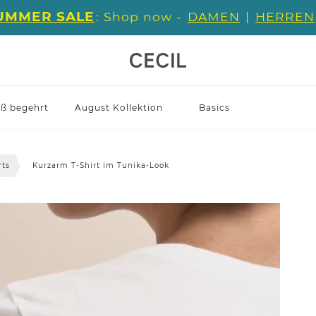
UMMER SALE
: Shop now -
DAMEN
|
HERREN
iß begehrt
August Kollektion
Basics
rts
Kurzarm T-Shirt im Tunika-Look