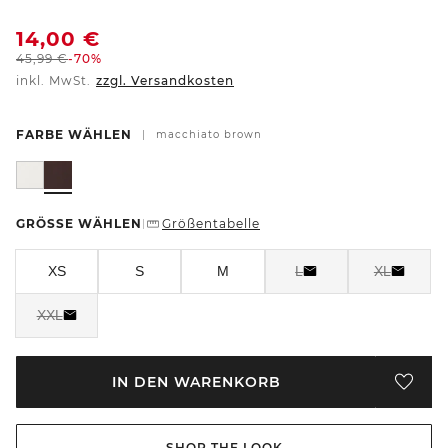
14,00
€
45,99
€
-70%
inkl. MwSt.
zzgl. Versandkosten
FARBE WÄHLEN
|
macchiato brown
GRÖSSE WÄHLEN
Größentabelle
|
XS
S
M
L
XL
XXL
IN DEN WARENKORB
SHOP THE LOOK