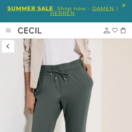
SUMMER SALE
: Shop now -
DAMEN
|
HERREN