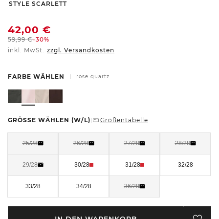
-
STYLE SCARLETT
42,00
€
59,99
€
-30%
inkl. MwSt.
zzgl. Versandkosten
FARBE WÄHLEN
|
rose quartz
GRÖSSE WÄHLEN
(W/L)
Größentabelle
|
25/28
26/28
27/28
28/28
29/28
30/28
31/28
32/28
33/28
34/28
36/28
IN DEN WARENKORB