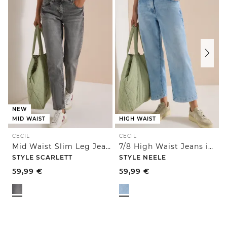
NEW
MID WAIST
HIGH WAIST
CECIL
CECIL
Mid Waist Slim Leg Jeans im Casual Fit
7/8 High Waist Jeans im Loose Fit
STYLE SCARLETT
STYLE NEELE
59,99
€
59,99
€