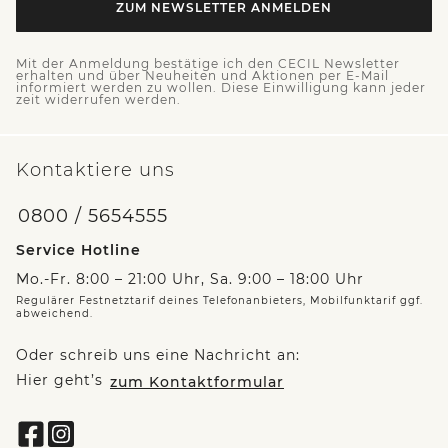
ZUM NEWSLETTER ANMELDEN
Mit der Anmeldung bestätige ich den CECIL Newsletter
erhalten und über Neuheiten und Aktionen per E-Mail
informiert werden zu wollen. Diese Einwilligung kann jeder
zeit widerrufen werden.
Kontaktiere uns
0800 / 5654555
Service Hotline
Mo.-Fr. 8:00 – 21:00 Uhr, Sa. 9:00 – 18:00 Uhr
Regulärer Festnetztarif deines Telefonanbieters, Mobilfunktarif ggf.
abweichend.
Oder schreib uns eine Nachricht an:
Hier geht’s
zum Kontaktformular