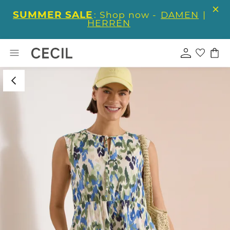
SUMMER SALE
: Shop now -
DAMEN
|
HERREN