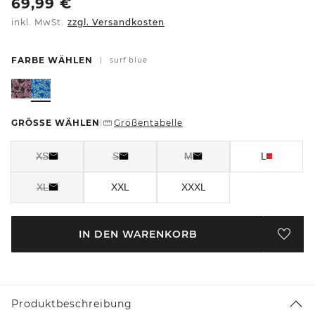
69,99
€
inkl. MwSt.
zzgl. Versandkosten
FARBE WÄHLEN
|
surf blue
GRÖSSE WÄHLEN
Größentabelle
|
XS
S
M
L
XL
XXL
XXXL
IN DEN WARENKORB
Produktbeschreibung