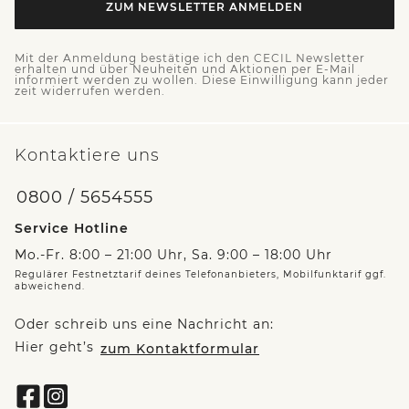
ZUM NEWSLETTER ANMELDEN
Mit der Anmeldung bestätige ich den CECIL Newsletter
erhalten und über Neuheiten und Aktionen per E-Mail
informiert werden zu wollen. Diese Einwilligung kann jeder
zeit widerrufen werden.
Kontaktiere uns
0800 / 5654555
Service Hotline
Mo.-Fr. 8:00 – 21:00 Uhr, Sa. 9:00 – 18:00 Uhr
Regulärer Festnetztarif deines Telefonanbieters, Mobilfunktarif ggf.
abweichend.
Oder schreib uns eine Nachricht an:
Hier geht’s
zum Kontaktformular