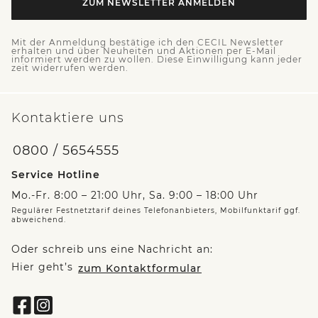
ZUM NEWSLETTER ANMELDEN
Mit der Anmeldung bestätige ich den CECIL Newsletter
erhalten und über Neuheiten und Aktionen per E-Mail
informiert werden zu wollen. Diese Einwilligung kann jeder
zeit widerrufen werden.
Kontaktiere uns
0800 / 5654555
Service Hotline
Mo.-Fr. 8:00 – 21:00 Uhr, Sa. 9:00 – 18:00 Uhr
Regulärer Festnetztarif deines Telefonanbieters, Mobilfunktarif ggf.
abweichend.
Oder schreib uns eine Nachricht an:
Hier geht’s
zum Kontaktformular