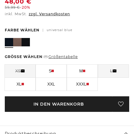
48,00
€
59,99
€
-20%
inkl. MwSt.
zzgl. Versandkosten
FARBE WÄHLEN
|
universal blue
GRÖSSE WÄHLEN
Größentabelle
|
XS
S
M
L
XL
XXL
XXXL
IN DEN WARENKORB
Produktbeschreibung