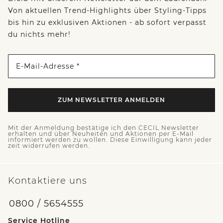
Von aktuellen Trend-Highlights über Styling-Tipps
bis hin zu exklusiven Aktionen - ab sofort verpasst
du nichts mehr!
E-Mail-Adresse *
ZUM NEWSLETTER ANMELDEN
Mit der Anmeldung bestätige ich den CECIL Newsletter
erhalten und über Neuheiten und Aktionen per E-Mail
informiert werden zu wollen. Diese Einwilligung kann jeder
zeit widerrufen werden.
Kontaktiere uns
0800 / 5654555
Service Hotline