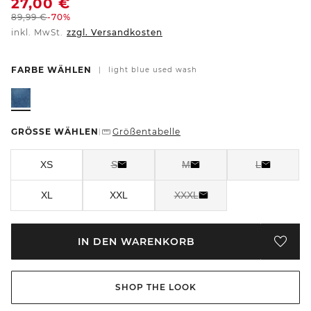
27,00
€
89,99
€
-70%
inkl. MwSt.
zzgl. Versandkosten
FARBE WÄHLEN
|
light blue used wash
GRÖSSE WÄHLEN
Größentabelle
|
XS
S
M
L
XL
XXL
XXXL
IN DEN WARENKORB
SHOP THE LOOK