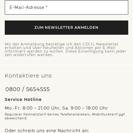
E-Mail-Adresse *
ZUM NEWSLETTER ANMELDEN
Mit der Anmeldung bestätige ich den CECIL Newsletter
erhalten und über Neuheiten und Aktionen per E-Mail
informiert werden zu wollen. Diese Einwilligung kann jeder
zeit widerrufen werden.
Kontaktiere uns
0800 / 5654555
Service Hotline
Mo.-Fr. 8:00 – 21:00 Uhr, Sa. 9:00 – 18:00 Uhr
Regulärer Festnetztarif deines Telefonanbieters, Mobilfunktarif ggf.
abweichend.
Oder schreib uns eine Nachricht an: