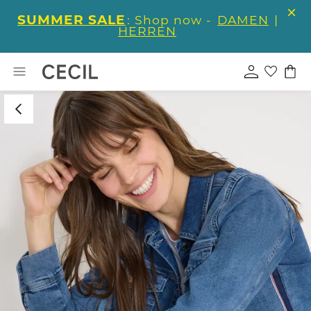
SUMMER SALE
: Shop now -
DAMEN
|
HERREN