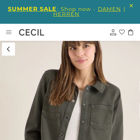
SUMMER SALE
: Shop now -
DAMEN
|
HERREN