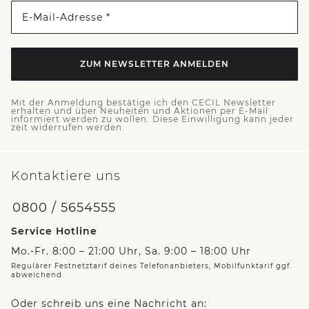
E-Mail-Adresse *
ZUM NEWSLETTER ANMELDEN
Mit der Anmeldung bestätige ich den CECIL Newsletter
erhalten und über Neuheiten und Aktionen per E-Mail
informiert werden zu wollen. Diese Einwilligung kann jeder
zeit widerrufen werden.
Kontaktiere uns
0800 / 5654555
Service Hotline
Mo.-Fr. 8:00 – 21:00 Uhr, Sa. 9:00 – 18:00 Uhr
Regulärer Festnetztarif deines Telefonanbieters, Mobilfunktarif ggf.
abweichend.
Oder schreib uns eine Nachricht an: