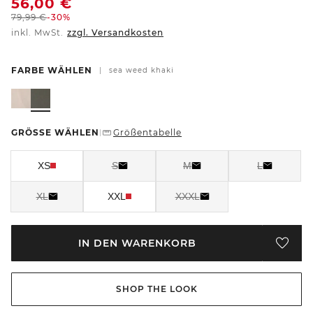
56,00
€
79,99
€
-30%
inkl. MwSt.
zzgl. Versandkosten
FARBE WÄHLEN
|
sea weed khaki
GRÖSSE WÄHLEN
Größentabelle
|
XS
S
M
L
XL
XXL
XXXL
IN DEN WARENKORB
SHOP THE LOOK