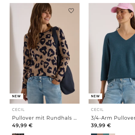
NEW
NEW
CECIL
CECIL
Pullover mit Rundhals und Leo-Muster
49,99
€
39,99
€