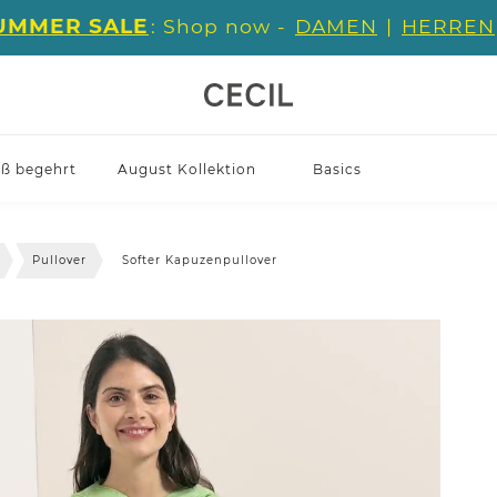
UMMER SALE
: Shop now -
DAMEN
|
HERREN
iß begehrt
August Kollektion
Basics
Pullover
Softer Kapuzenpullover