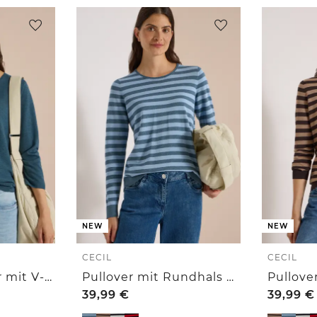
NEW
NEW
CECIL
CECIL
3/4-Arm Pullover mit V-Neck und Strukturfront
Pullover mit Rundhals und Streifen
39,99
€
39,99
€