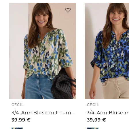
CECIL
CECIL
3/4-Arm Bluse mit Turn-Up und Print
39,99
€
39,99
€