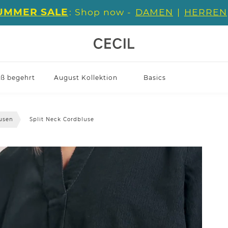
UMMER SALE
: Shop now -
DAMEN
|
HERREN
iß begehrt
August Kollektion
Basics
usen
Split Neck Cordbluse