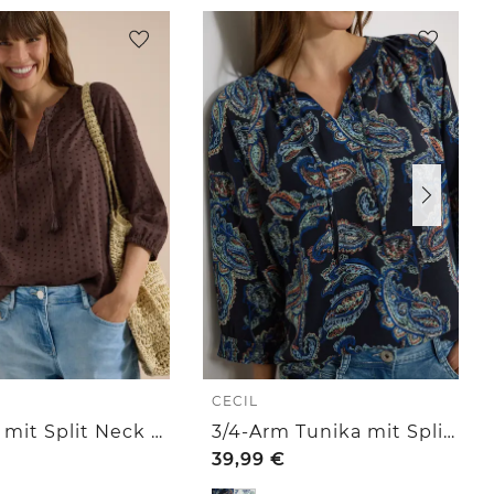
CECIL
3/4 Arm mit Split Neck und Struktur
3/4-Arm Tunika mit Split Neck und Print
39,99
€