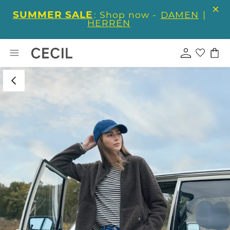
SUMMER SALE
: Shop now -
DAMEN
|
HERREN