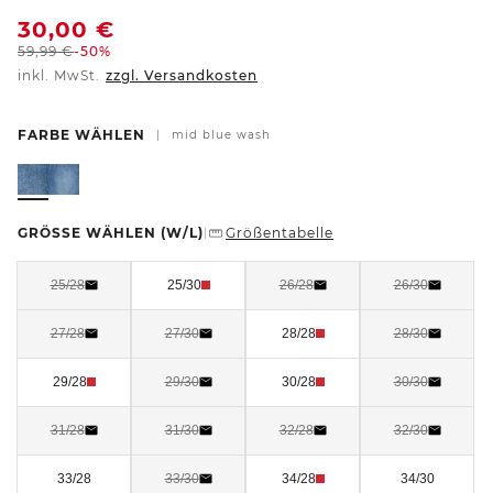
30,00
€
59,99
€
-50%
inkl. MwSt.
zzgl. Versandkosten
FARBE WÄHLEN
|
mid blue wash
GRÖSSE WÄHLEN
(W/L)
Größentabelle
|
25/28
25/30
26/28
26/30
27/28
27/30
28/28
28/30
29/28
29/30
30/28
30/30
31/28
31/30
32/28
32/30
33/28
33/30
34/28
34/30