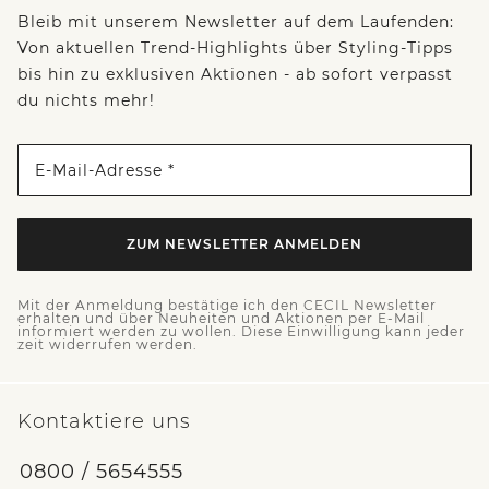
Bleib mit unserem Newsletter auf dem Laufenden:
Von aktuellen Trend-Highlights über Styling-Tipps
bis hin zu exklusiven Aktionen - ab sofort verpasst
du nichts mehr!
E-Mail-Adresse *
ZUM NEWSLETTER ANMELDEN
Mit der Anmeldung bestätige ich den CECIL Newsletter
erhalten und über Neuheiten und Aktionen per E-Mail
informiert werden zu wollen. Diese Einwilligung kann jeder
zeit widerrufen werden.
Kontaktiere uns
0800 / 5654555