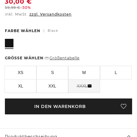
30,00
€
59,99
€
-50%
inkl. MwSt.
zzgl. Versandkosten
FARBE WÄHLEN
|
Black
GRÖSSE WÄHLEN
Größentabelle
|
XS
S
M
L
XL
XXL
XXXL
IN DEN WARENKORB
Produktbeschreibung