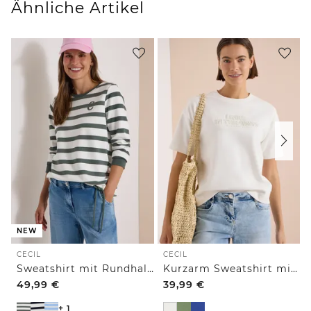
Ähnliche Artikel
NEW
CECIL
CECIL
Sweatshirt mit Rundhals und Tunnelzug
Kurzarm Sweatshirt mit Embroidery
49,99
€
39,99
€
+ 1