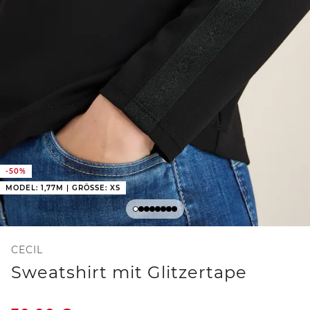
-50%
MODEL: 1,77M | GRÖSSE: XS
CECIL
Sweatshirt mit Glitzertape