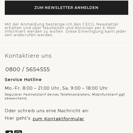
ZUM NEWSLETTER ANMELDEN
Mit der Anmeldung bestätige ich den CECIL Newsletter
erhalten und über Neuheiten und Aktionen per E-Mail
informiert werden zu wollen. Diese Einwilligung kann jeder
zeit widerrufen werden.
Kontaktiere uns
0800 / 5654555
Service Hotline
Mo.-Fr. 8:00 – 21:00 Uhr, Sa. 9:00 – 18:00 Uhr
Regulärer Festnetztarif deines Telefonanbieters, Mobilfunktarif ggf.
abweichend.
Oder schreib uns eine Nachricht an:
Hier geht’s
zum Kontaktformular