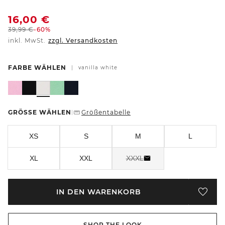
16,00
€
39,99
€
-60%
inkl. MwSt.
zzgl. Versandkosten
FARBE WÄHLEN
|
vanilla white
GRÖSSE WÄHLEN
Größentabelle
|
XS
S
M
L
XL
XXL
XXXL
IN DEN WARENKORB
SHOP THE LOOK