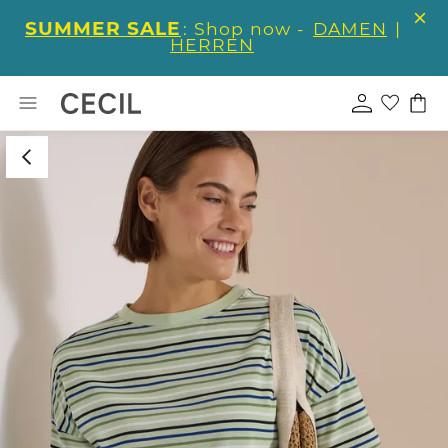
SUMMER SALE
: Shop now -
DAMEN
|
HERREN