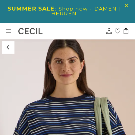
SUMMER SALE
: Shop now -
DAMEN
|
HERREN