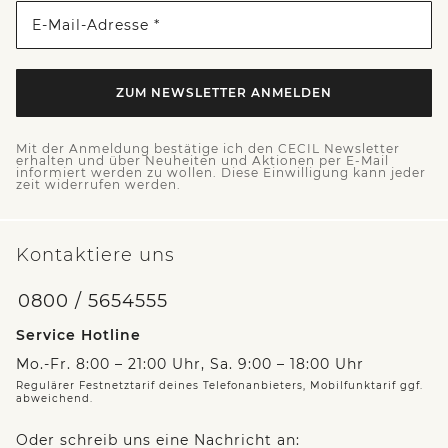
E-Mail-Adresse *
ZUM NEWSLETTER ANMELDEN
Mit der Anmeldung bestätige ich den CECIL Newsletter
erhalten und über Neuheiten und Aktionen per E-Mail
informiert werden zu wollen. Diese Einwilligung kann jeder
zeit widerrufen werden.
Kontaktiere uns
0800 / 5654555
Service Hotline
Mo.-Fr. 8:00 – 21:00 Uhr, Sa. 9:00 – 18:00 Uhr
Regulärer Festnetztarif deines Telefonanbieters, Mobilfunktarif ggf.
abweichend.
Oder schreib uns eine Nachricht an: