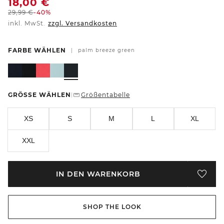
18,00
€
29,99
€
-40%
inkl. MwSt.
zzgl. Versandkosten
FARBE WÄHLEN
|
palm breeze green
GRÖSSE WÄHLEN
Größentabelle
|
XS
S
M
L
XL
XXL
IN DEN WARENKORB
SHOP THE LOOK