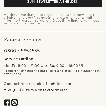
ZUM NEWSLETTER ANMELDEN
Mit der Anmeldung bestätige ich den CECIL Newsletter
erhalten und über Neuheiten und Aktionen per E-Mail
informiert werden zu wollen. Diese Einwilligung kann jeder
zeit widerrufen werden.
Kontaktiere uns
0800 / 5654555
Service Hotline
Mo.-Fr. 8:00 – 21:00 Uhr, Sa. 9:00 – 18:00 Uhr
Regulärer Festnetztarif deines Telefonanbieters, Mobilfunktarif ggf.
abweichend.
Oder schreib uns eine Nachricht an:
Hier geht’s
zum Kontaktformular