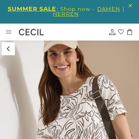
SUMMER SALE
: Shop now -
DAMEN
|
HERREN