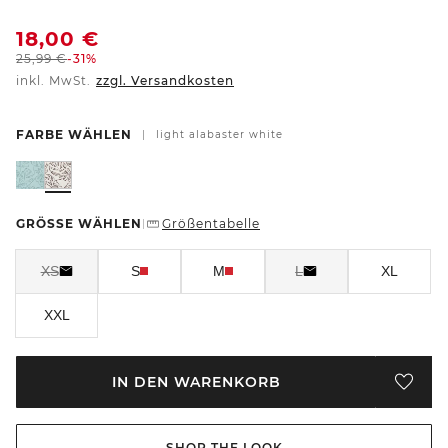
18,00
€
25,99
€
-31%
inkl. MwSt.
zzgl. Versandkosten
FARBE WÄHLEN
|
light alabaster white
GRÖSSE WÄHLEN
Größentabelle
|
XS
S
M
L
XL
XXL
IN DEN WARENKORB
SHOP THE LOOK