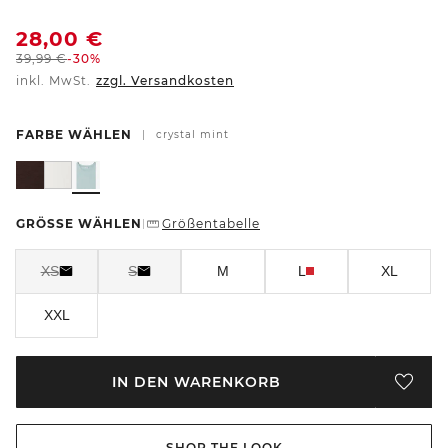
28,00
€
39,99
€
-30%
inkl. MwSt.
zzgl. Versandkosten
FARBE WÄHLEN
|
crystal mint
GRÖSSE WÄHLEN
Größentabelle
|
XS
S
M
L
XL
XXL
IN DEN WARENKORB
SHOP THE LOOK