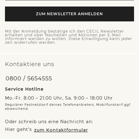
ZUM NEWSLETTER ANMELDEN
Mit der Anmeldung bestätige ich den CECIL Newsletter
erhalten und über Neuheiten und Aktionen per E-Mail
informiert werden zu wollen. Diese Einwilligung kann jeder
zeit widerrufen werden.
Kontaktiere uns
0800 / 5654555
Service Hotline
Mo.-Fr. 8:00 – 21:00 Uhr, Sa. 9:00 – 18:00 Uhr
Regulärer Festnetztarif deines Telefonanbieters, Mobilfunktarif ggf.
abweichend.
Oder schreib uns eine Nachricht an:
Hier geht’s
zum Kontaktformular