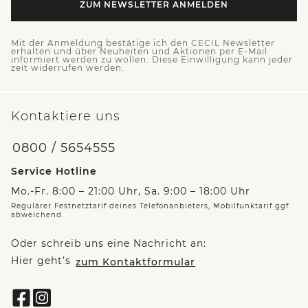
ZUM NEWSLETTER ANMELDEN
Mit der Anmeldung bestätige ich den CECIL Newsletter
erhalten und über Neuheiten und Aktionen per E-Mail
informiert werden zu wollen. Diese Einwilligung kann jeder
zeit widerrufen werden.
Kontaktiere uns
0800 / 5654555
Service Hotline
Mo.-Fr. 8:00 – 21:00 Uhr, Sa. 9:00 – 18:00 Uhr
Regulärer Festnetztarif deines Telefonanbieters, Mobilfunktarif ggf.
abweichend.
Oder schreib uns eine Nachricht an:
Hier geht’s
zum Kontaktformular