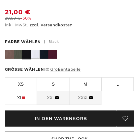
21,00
€
29,99
€
-30%
inkl. MwSt.
zzgl. Versandkosten
FARBE WÄHLEN
|
Black
GRÖSSE WÄHLEN
Größentabelle
|
XS
S
M
L
XL
XXL
XXXL
IN DEN WARENKORB
SHOP THE LOOK