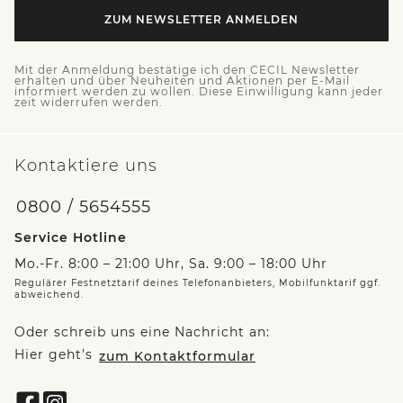
ZUM NEWSLETTER ANMELDEN
Mit der Anmeldung bestätige ich den CECIL Newsletter
erhalten und über Neuheiten und Aktionen per E-Mail
informiert werden zu wollen. Diese Einwilligung kann jeder
zeit widerrufen werden.
Kontaktiere uns
0800 / 5654555
Service Hotline
Mo.-Fr. 8:00 – 21:00 Uhr, Sa. 9:00 – 18:00 Uhr
Regulärer Festnetztarif deines Telefonanbieters, Mobilfunktarif ggf.
abweichend.
Oder schreib uns eine Nachricht an:
Hier geht’s
zum Kontaktformular