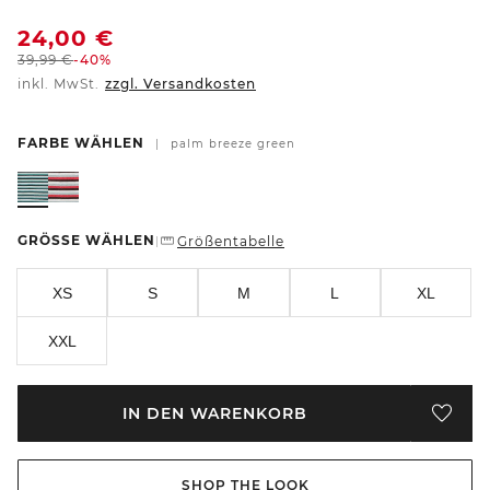
24,00
€
39,99
€
-40%
inkl. MwSt.
zzgl. Versandkosten
FARBE WÄHLEN
|
palm breeze green
GRÖSSE WÄHLEN
Größentabelle
|
XS
S
M
L
XL
XXL
IN DEN WARENKORB
SHOP THE LOOK