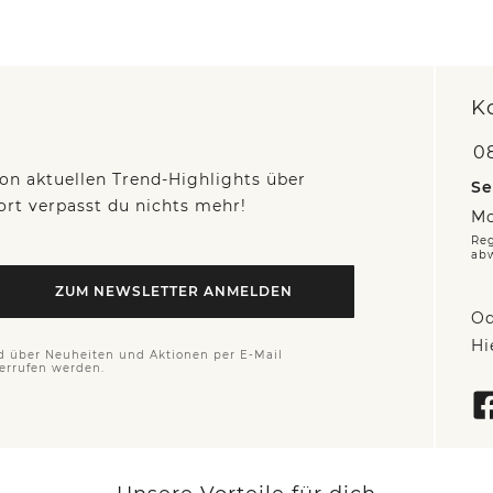
K
0
on aktuellen Trend-Highlights über
Se
fort verpasst du nichts mehr!
Mo
Reg
ab
ZUM NEWSLETTER ANMELDEN
Od
Hi
d über Neuheiten und Aktionen per E-Mail
derrufen werden.