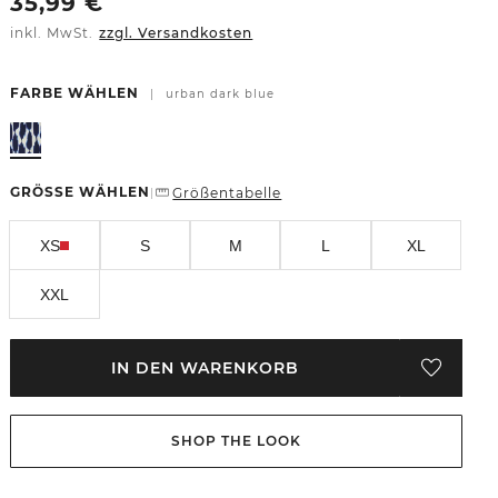
35,99
€
inkl. MwSt.
zzgl. Versandkosten
FARBE WÄHLEN
|
urban dark blue
GRÖSSE WÄHLEN
Größentabelle
|
XS
S
M
L
XL
XXL
IN DEN WARENKORB
SHOP THE LOOK