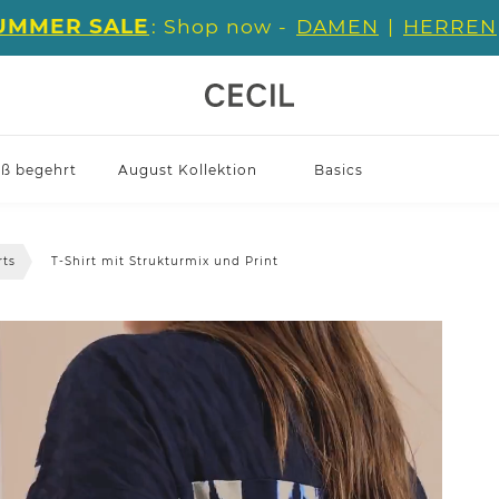
UMMER SALE
: Shop now -
DAMEN
|
HERREN
iß begehrt
August Kollektion
Basics
rts
T-Shirt mit Strukturmix und Print