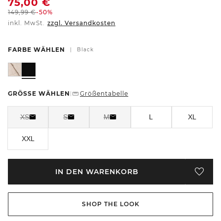
75,00
€
149,99
€
-50%
inkl. MwSt.
zzgl. Versandkosten
FARBE WÄHLEN
|
Black
GRÖSSE WÄHLEN
Größentabelle
|
XS
S
M
L
XL
XXL
IN DEN WARENKORB
SHOP THE LOOK