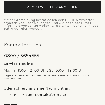
ZUM NEWSLETTER ANMELDEN
Mit der Anmeldung bestätige ich den CECIL Newsletter
erhalten und über Neuheiten und Aktionen per E-Mail
informiert werden zu wollen. Diese Einwilligung kann jeder
zeit widerrufen werden.
Kontaktiere uns
0800 / 5654555
Service Hotline
Mo.-Fr. 8:00 – 21:00 Uhr, Sa. 9:00 – 18:00 Uhr
Regulärer Festnetztarif deines Telefonanbieters, Mobilfunktarif ggf.
abweichend.
Oder schreib uns eine Nachricht an:
Hier geht’s
zum Kontaktformular