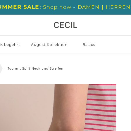
UMMER SALE
: Shop now -
DAMEN
|
HERREN
iß begehrt
August Kollektion
Basics
Top mit Split Neck und Streifen