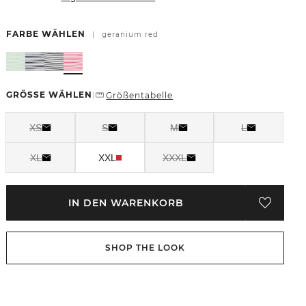
FARBE WÄHLEN
|
geranium red
GRÖSSE WÄHLEN
Größentabelle
|
XS
S
M
L
XL
XXL
XXXL
IN DEN WARENKORB
SHOP THE LOOK