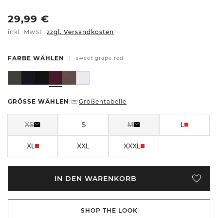
29,99
€
inkl. MwSt.
zzgl. Versandkosten
FARBE WÄHLEN
|
sweet grape red
GRÖSSE WÄHLEN
Größentabelle
|
XS
S
M
L
XL
XXL
XXXL
IN DEN WARENKORB
SHOP THE LOOK