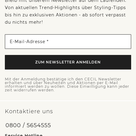
Bleib mit unserem Newsletter auf dem Laufenden:
Von aktuellen Trend-Highlights über Styling-Tipps
bis hin zu exklusiven Aktionen - ab sofort verpasst
du nichts mehr!
E-Mail-Adresse *
ZUM NEWSLETTER ANMELDEN
Mit der Anmeldung bestätige ich den CECIL Newsletter
erhalten und über Neuheiten und Aktionen per E-Mail
informiert werden zu wollen. Diese Einwilligung kann jeder
zeit widerrufen werden.
Kontaktiere uns
0800 / 5654555
Service Hotline