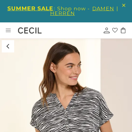
SUMMER SALE
: Shop now -
DAMEN
|
HERREN