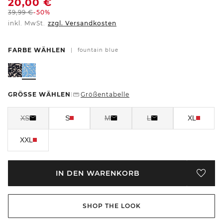
20,00
€
39,99
€
-50%
inkl. MwSt.
zzgl. Versandkosten
FARBE WÄHLEN
|
fountain blue
GRÖSSE WÄHLEN
Größentabelle
|
XS
S
M
L
XL
XXL
IN DEN WARENKORB
SHOP THE LOOK