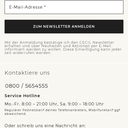
E-Mail-Adresse *
ZUM NEWSLETTER ANMELDEN
Mit der Anmeldung bestätige ich den CECIL Newsletter
erhalten und über Neuheiten und Aktionen per E-Mail
informiert werden zu wollen. Diese Einwilligung kann jeder
zeit widerrufen werden.
Kontaktiere uns
0800 / 5654555
Service Hotline
Mo.-Fr. 8:00 – 21:00 Uhr, Sa. 9:00 – 18:00 Uhr
Regulärer Festnetztarif deines Telefonanbieters, Mobilfunktarif ggf.
abweichend.
Oder schreib uns eine Nachricht an: