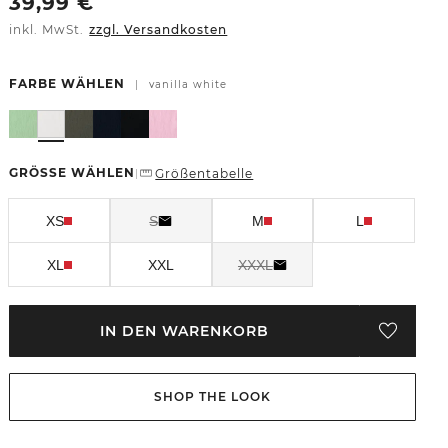
39,99
€
inkl. MwSt.
zzgl. Versandkosten
FARBE WÄHLEN
|
vanilla white
GRÖSSE WÄHLEN
Größentabelle
|
XS
S
M
L
XL
XXL
XXXL
IN DEN WARENKORB
SHOP THE LOOK