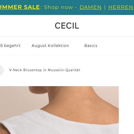
UMMER SALE
: Shop now -
DAMEN
|
HERREN
iß begehrt
August Kollektion
Basics
V-Neck Blusentop in Musselin-Qualität