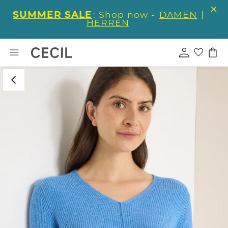
SUMMER SALE
: Shop now -
DAMEN
|
HERREN