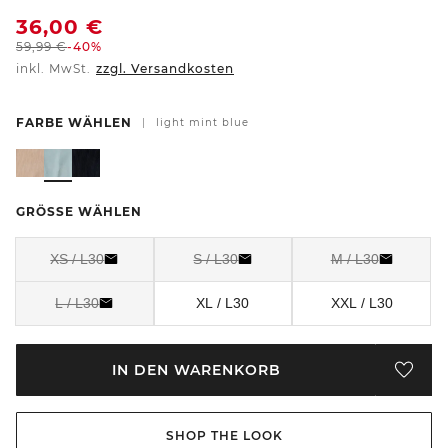
36,00
€
59,99
€
-40%
inkl. MwSt.
zzgl. Versandkosten
FARBE WÄHLEN
|
light mint blue
GRÖSSE WÄHLEN
XS / L30
S / L30
M / L30
L / L30
XL / L30
XXL / L30
IN DEN WARENKORB
SHOP THE LOOK