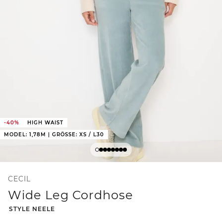
-40%
HIGH WAIST
MODEL: 1,78M | GRÖSSE: XS / L30
CECIL
Wide Leg Cordhose
-
STYLE NEELE