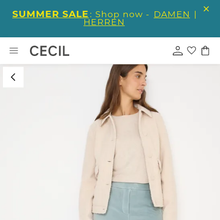
SUMMER SALE
: Shop now -
DAMEN
|
HERREN