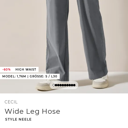
-60%
HIGH WAIST
MODEL: 1,76M | GRÖSSE: S / L30
CECIL
Wide Leg Hose
-
STYLE NEELE