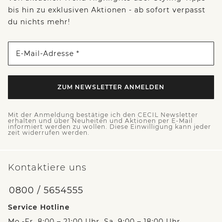
bis hin zu exklusiven Aktionen - ab sofort verpasst
du nichts mehr!
E-Mail-Adresse *
ZUM NEWSLETTER ANMELDEN
Mit der Anmeldung bestätige ich den CECIL Newsletter
erhalten und über Neuheiten und Aktionen per E-Mail
informiert werden zu wollen. Diese Einwilligung kann jeder
zeit widerrufen werden.
Kontaktiere uns
0800 / 5654555
Service Hotline
Mo.-Fr. 8:00 – 21:00 Uhr, Sa. 9:00 – 18:00 Uhr