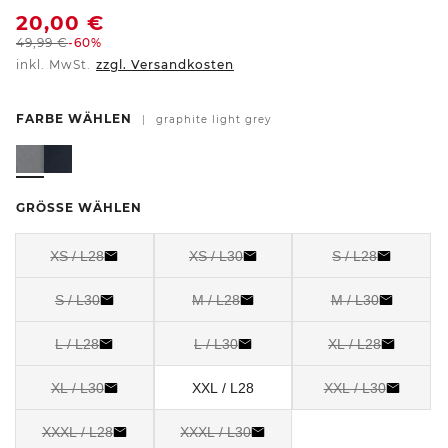
20,00
€
49,99
€
-60%
inkl. MwSt.
zzgl. Versandkosten
FARBE WÄHLEN
|
graphite light grey
GRÖSSE WÄHLEN
XS / L28
XS / L30
S / L28
S / L30
M / L28
M / L30
L / L28
L / L30
XL / L28
XL / L30
XXL / L28
XXL / L30
XXXL / L28
XXXL / L30