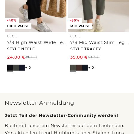
-40%
-30%
HIGH WAIST
MID WAIST
CECIL
CECIL
7/8 High Waist Wide Leg Jerseyhose im Loose Fit
7/8 Mid Waist Slim Leg Hose im Casual Fit
STYLE NEELE
STYLE TRACEY
24,00
€
35,00
€
39,99
€
49,99
€
+ 2
+ 2
Newsletter Anmeldung
Jetzt Teil der Newsletter-Community werden!
Bleib mit unserem Newsletter auf dem Laufenden:
Von aktuellen Trend-Highlights über Styling-Tipps