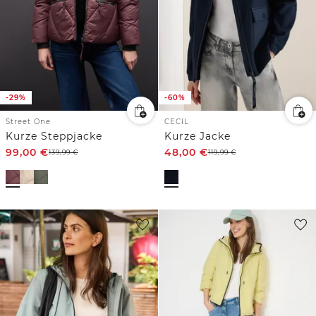
-29%
-60%
Street One
CECIL
Kurze Steppjacke
Kurze Jacke
99,00
€
48,00
€
139,99
€
119,99
€