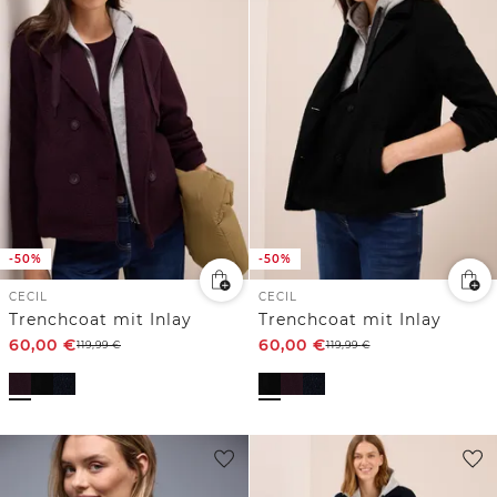
-50%
-50%
CECIL
CECIL
Trenchcoat mit Inlay
Trenchcoat mit Inlay
60,00
€
60,00
€
119,99
€
119,99
€