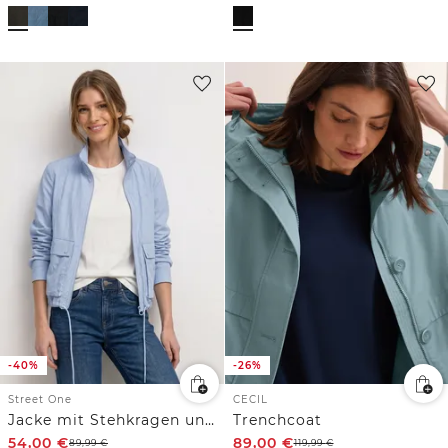
-40%
-26%
Street One
CECIL
Jacke mit Stehkragen und Zipper
Trenchcoat
54,00
€
89,00
€
89,99
€
119,99
€