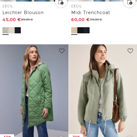
CECIL
CECIL
Leichter Blouson
Midi Trenchcoat
45,00
€
60,00
€
89,99
€
119,99
€