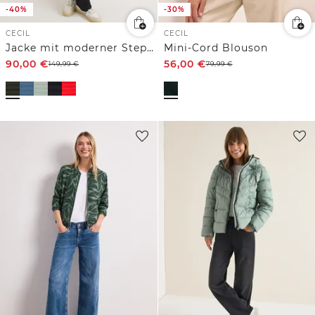
-40%
-30%
CECIL
CECIL
Jacke mit moderner Steppung
Mini-Cord Blouson
90,00
€
56,00
€
149,99
€
79,99
€