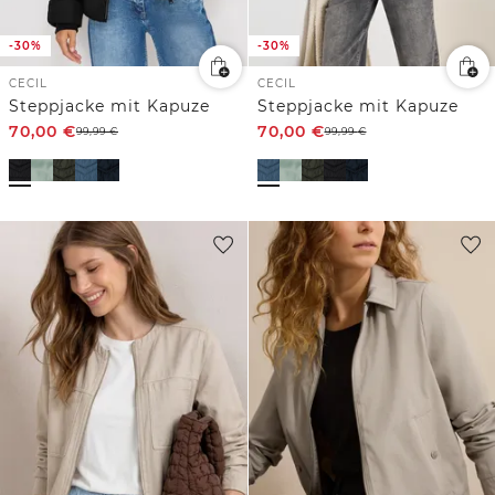
-30%
-30%
CECIL
CECIL
Steppjacke mit Kapuze
Steppjacke mit Kapuze
70,00
€
70,00
€
99,99
€
99,99
€