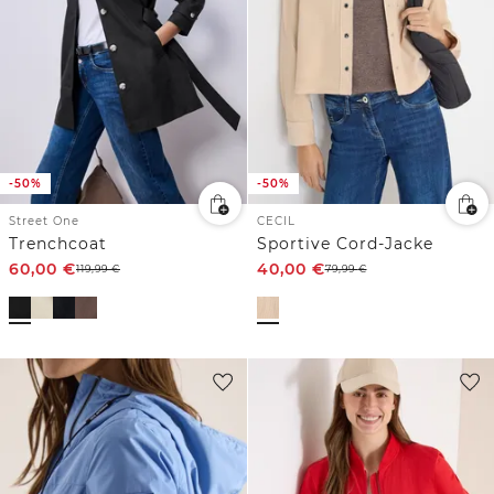
-50%
-50%
Street One
CECIL
Trenchcoat
Sportive Cord-Jacke
60,00
€
40,00
€
119,99
€
79,99
€