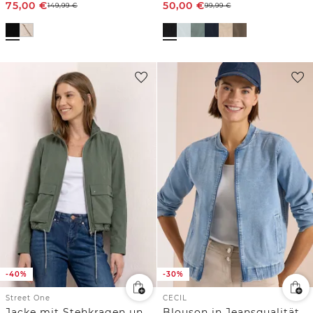
75,00
€
50,00
€
149,99
€
99,99
€
-40%
-30%
Street One
CECIL
Jacke mit Stehkragen und Zipper
Blouson in Jeansqualität mit Zipper