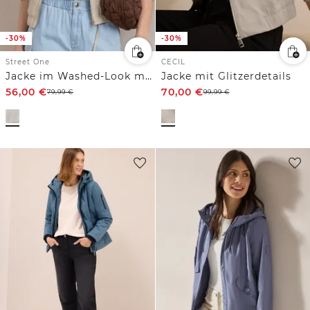
-30%
-30%
Street One
CECIL
Jacke im Washed-Look mit Zipper
Jacke mit Glitzerdetails
56,00
€
70,00
€
79,99
€
99,99
€