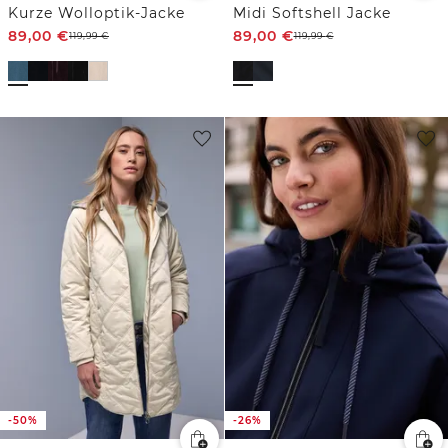
Kurze Wolloptik-Jacke
Midi Softshell Jacke
89,00
€
89,00
€
119,99
€
119,99
€
-50%
-26%