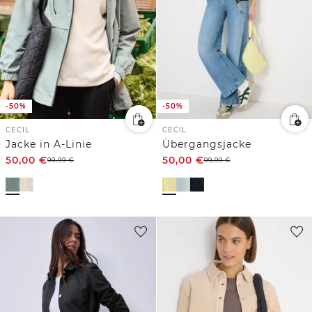
-50%
-50%
CECIL
CECIL
Jacke in A-Linie
Übergangsjacke
50,00
€
50,00
€
99,99
€
99,99
€