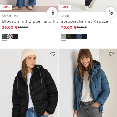
-60%
-30%
Street One
CECIL
Blouson mit Zipper und Print
Steppjacke mit Kapuze
36,00
€
70,00
€
89,99
€
99,99
€