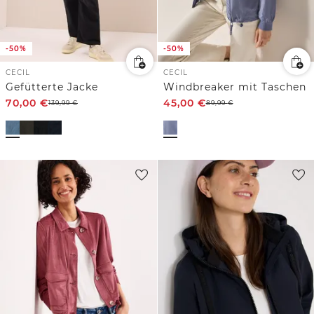
-50%
-50%
CECIL
CECIL
Gefütterte Jacke
Windbreaker mit Taschen
70,00
€
45,00
€
139,99
€
89,99
€