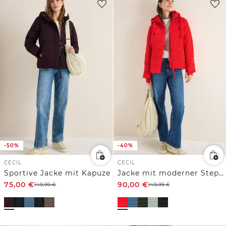
-50%
-40%
CECIL
CECIL
Sportive Jacke mit Kapuze
Jacke mit moderner Steppung
75,00
€
90,00
€
149,99
€
149,99
€