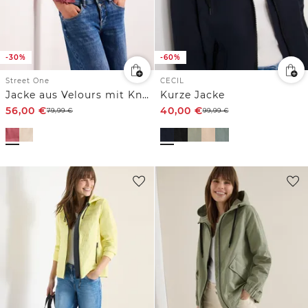
-30%
-60%
Street One
CECIL
Jacke aus Velours mit Knopfleiste
Kurze Jacke
56,00
€
40,00
€
79,99
€
99,99
€