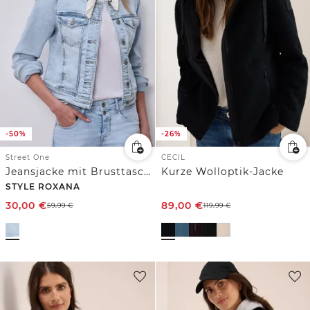
-50%
-26%
Street One
CECIL
Jeansjacke mit Brusttaschen und Knöpfen
Kurze Wolloptik-Jacke
STYLE ROXANA
30,00
€
89,00
€
59,99
€
119,99
€