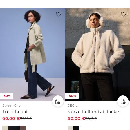
-50%
-50%
Street One
CECIL
Trenchcoat
Kurze Fellimitat Jacke
60,00
€
60,00
€
119,99
€
119,99
€