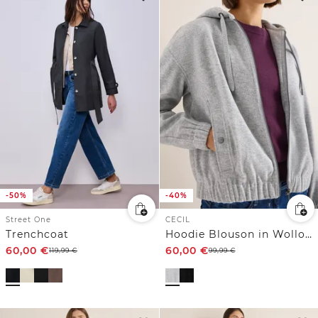
-50%
-40%
Street One
CECIL
Trenchcoat
Hoodie Blouson in Wolloptik
60,00
€
60,00
€
119,99
€
99,99
€