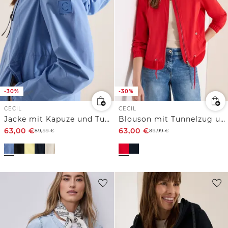
-30%
-30%
CECIL
CECIL
Jacke mit Kapuze und Tunnelzug
Blouson mit Tunnelzug und Mesh-Details
63,00
€
63,00
€
89,99
€
89,99
€