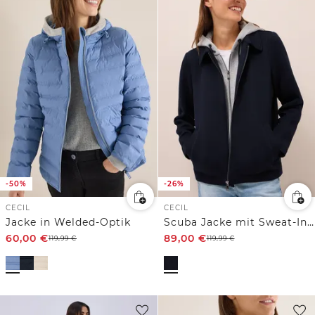
-50%
-26%
CECIL
CECIL
Jacke in Welded-Optik
Scuba Jacke mit Sweat-Inlay
60,00
€
89,00
€
119,99
€
119,99
€