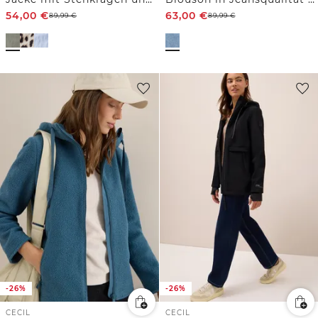
54,00
€
63,00
€
89,99
€
89,99
€
-26%
-26%
CECIL
CECIL