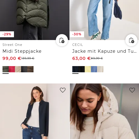
-29%
-30%
Street One
CECIL
Midi Steppjacke
Jacke mit Kapuze und Tunnelzug
99,00
€
63,00
€
139,99
€
89,99
€