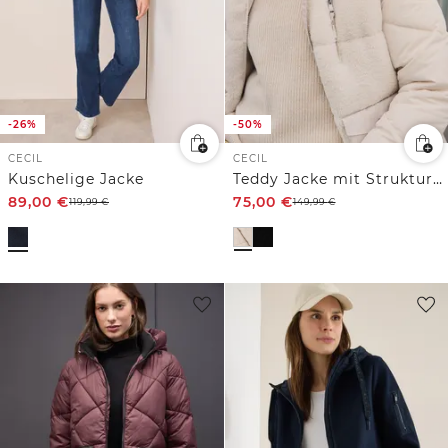
-26%
-50%
CECIL
CECIL
Kuschelige Jacke
Teddy Jacke mit Strukturmix
89,00
€
75,00
€
119,99
€
149,99
€