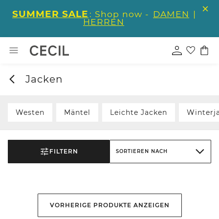
SUMMER SALE
: Shop now -
DAMEN
|
HERREN
Jacken
Westen
Mäntel
Leichte Jacken
Winterj
FILTERN
SORTIEREN NACH
VORHERIGE PRODUKTE ANZEIGEN