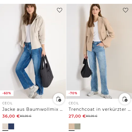
-60%
-70%
CECIL
CECIL
Jacke aus Baumwollmix mit Kapuze
Trenchcoat in verkürzter Passform
36,00
€
27,00
€
89,99
€
89,99
€