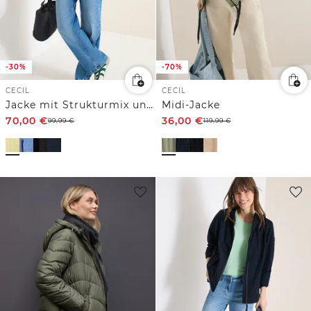
-30%
-70%
CECIL
CECIL
Jacke mit Strukturmix und Kapuze
Midi-Jacke
70,00
€
36,00
€
99,99
€
119,99
€