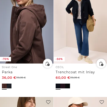
-70%
-50%
Street One
CECIL
Parka
Trenchcoat mit Inlay
36,00
€
60,00
€
119,99
€
119,99
€