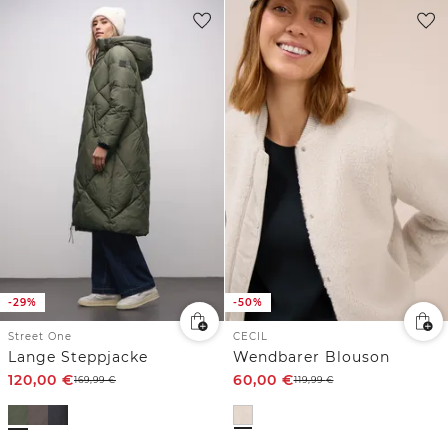
-29%
-50%
Street One
CECIL
Lange Steppjacke
Wendbarer Blouson
120,00
€
60,00
€
169,99
€
119,99
€