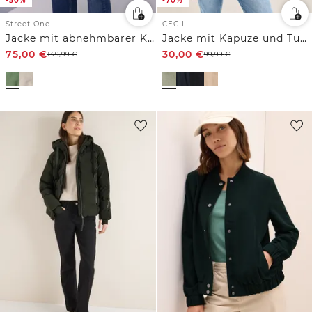
-50%
-70%
Street One
CECIL
Jacke mit abnehmbarer Kapuze
Jacke mit Kapuze und Tunnelzug
75,00
€
30,00
€
149,99
€
99,99
€