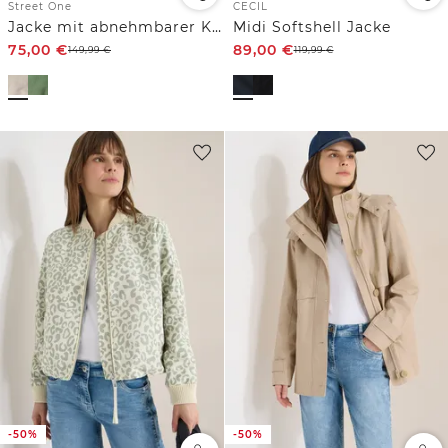
Street One
CECIL
Jacke mit abnehmbarer Kapuze
Midi Softshell Jacke
75,00
€
89,00
€
149,99
€
119,99
€
-50%
-50%