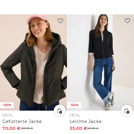
-50%
-50%
CECIL
CECIL
Gefütterte Jacke
Leichte Jacke
70,00
€
35,00
€
139,99
€
69,99
€