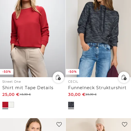
-50%
-50%
Street One
CECIL
Shirt mit Tape Details
Funnelneck Strukturshirt
25,00
€
30,00
€
49,99
€
59,99
€