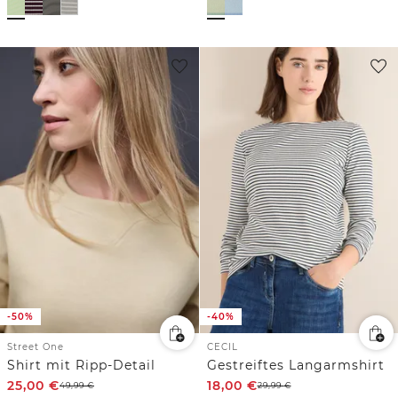
-50%
-40%
Street One
CECIL
Shirt mit Ripp-Detail
Gestreiftes Langarmshirt
25,00
€
18,00
€
49,99
€
29,99
€