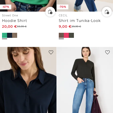
-67%
-70%
Street One
CECIL
Hoodie Shirt
Shirt im Tunika-Look
20,00
€
9,00
€
59,99
€
29,99
€