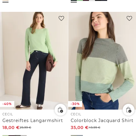
-40%
-30%
CECIL
CECIL
Gestreiftes Langarmshirt
Colorblock Jacquard Shirt
18,00
€
35,00
€
29,99
€
49,99
€