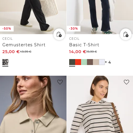
-50%
-30%
CECIL
CECIL
Gemustertes Shirt
Basic T-Shirt
25,00
€
14,00
€
49,99
€
19,99
€
+ 4