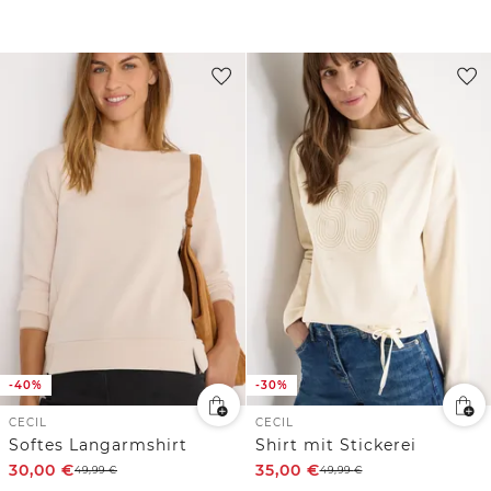
-40%
-30%
CECIL
CECIL
Softes Langarmshirt
Shirt mit Stickerei
30,00
€
35,00
€
49,99
€
49,99
€