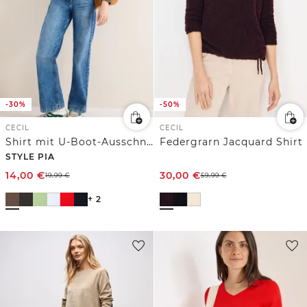
-30%
-50%
CECIL
CECIL
Shirt mit U-Boot-Ausschnitt
Federgrarn Jacquard Shirt
STYLE PIA
14,00
€
30,00
€
19,99
€
59,99
€
+ 2