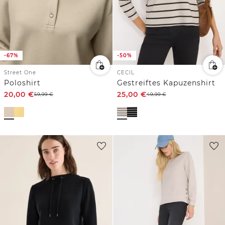
-67%
-50%
Street One
CECIL
Poloshirt
Gestreiftes Kapuzenshirt
20,00
€
25,00
€
59,99
€
49,99
€