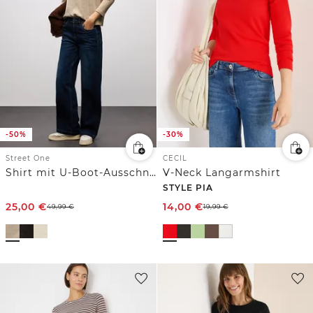
-50%
-30%
Street One
CECIL
Shirt mit U-Boot-Ausschnitt
V-Neck Langarmshirt
STYLE PIA
25,00
€
14,00
€
49,99
€
19,99
€