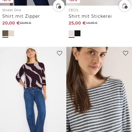
-67%
-50%
Street One
CECIL
Shirt mit Zipper
Shirt mit Stickerei
20,00
€
25,00
€
59,99
€
49,99
€