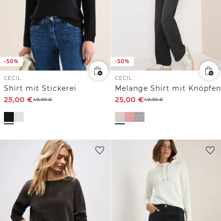
-50%
-50%
CECIL
CECIL
Shirt mit Stickerei
Melange Shirt mit Knöpfen
25,00
€
25,00
€
49,99
€
49,99
€