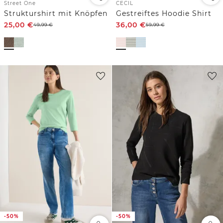
Street One
CECIL
Strukturshirt mit Knöpfen
Gestreiftes Hoodie Shirt
25,00
€
36,00
€
49,99
€
59,99
€
-50%
-50%