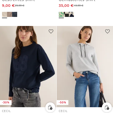
9,00
€
35,00
€
29,99
€
49,99
€
-30%
-50%
CECIL
CECIL