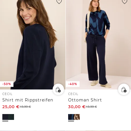
-50%
-40%
CECIL
CECIL
Shirt mit Rippstreifen
Ottoman Shirt
25,00
€
30,00
€
49,99
€
49,99
€