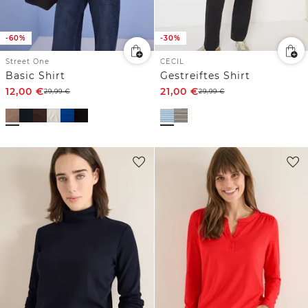
-60%
-30%
Street One
CECIL
Basic Shirt
Gestreiftes Shirt
12,00
€
21,00
€
29,99
€
29,99
€