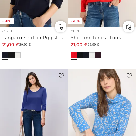
-30%
-30%
CECIL
CECIL
Langarmshirt in Rippstruktur
Shirt im Tunika-Look
21,00
€
21,00
€
29,99
€
29,99
€