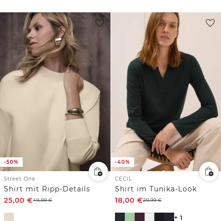
-50%
-40%
Street One
CECIL
Shirt mit Ripp-Details
Shirt im Tunika-Look
25,00
€
18,00
€
49,99
€
29,99
€
+ 1