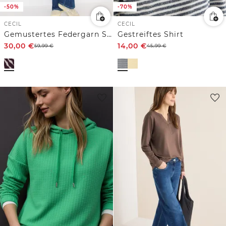
-50%
-70%
CECIL
CECIL
Gemustertes Federgarn Shirt
Gestreiftes Shirt
30,00
€
14,00
€
59,99
€
45,99
€