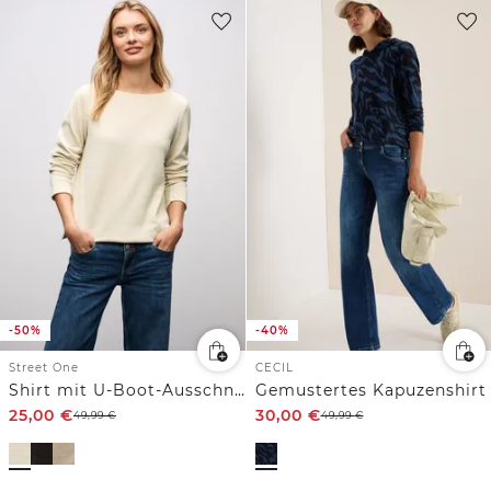
-50%
-40%
Street One
CECIL
Shirt mit U-Boot-Ausschnitt
Gemustertes Kapuzenshirt
25,00
€
30,00
€
49,99
€
49,99
€