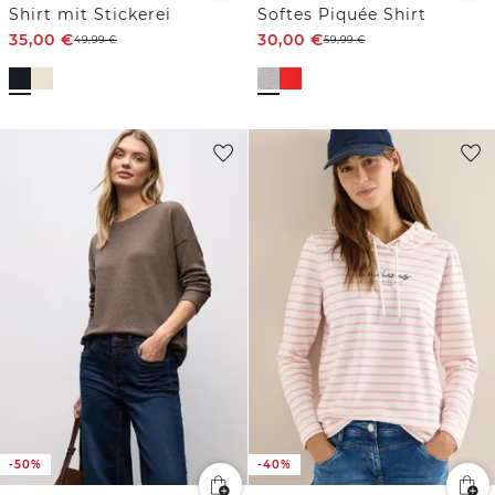
Shirt mit Stickerei
Softes Piquée Shirt
35,00
€
30,00
€
49,99
€
59,99
€
-50%
-40%