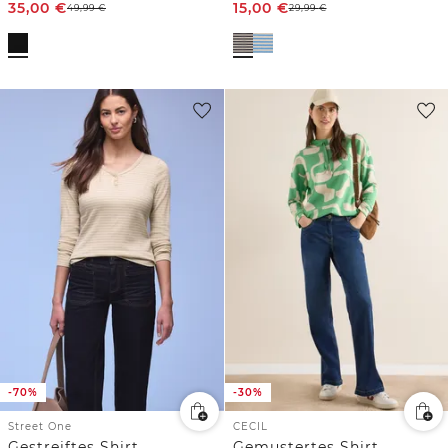
35,00
€
15,00
€
49,99
€
29,99
€
-70%
-30%
Street One
CECIL
Gestreiftes Shirt
Gemustertes Shirt