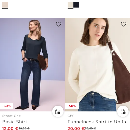
-60%
-50%
Street One
CECIL
Basic Shirt
Funnelneck Shirt in Unifarbe
12,00
€
20,00
€
29,99
€
39,99
€