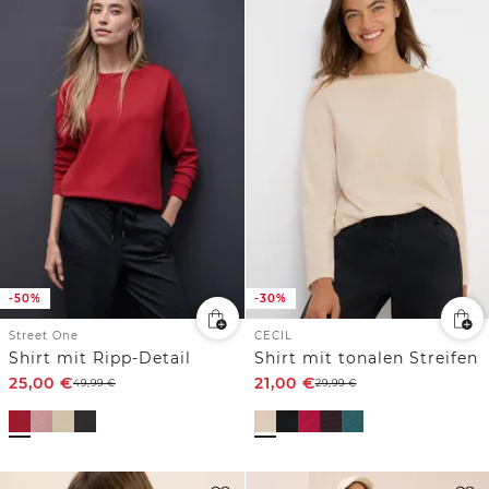
-50%
-30%
Street One
CECIL
Shirt mit Ripp-Detail
Shirt mit tonalen Streifen
25,00
€
21,00
€
49,99
€
29,99
€