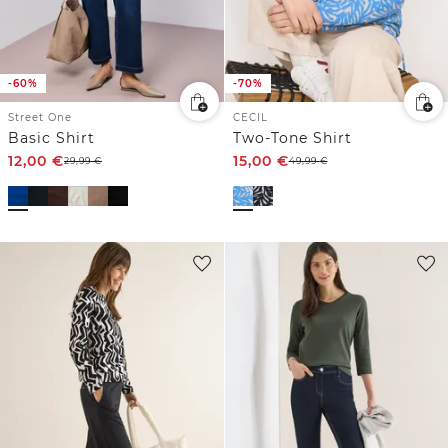
-60%
-70%
Street One
CECIL
Basic Shirt
Two-Tone Shirt
12,00
€
15,00
€
29,99
€
49,99
€