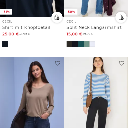
-31%
-50%
CECIL
CECIL
Shirt mit Knopfdetail
Split Neck Langarmshirt
25,00
€
15,00
€
35,99
€
29,99
€