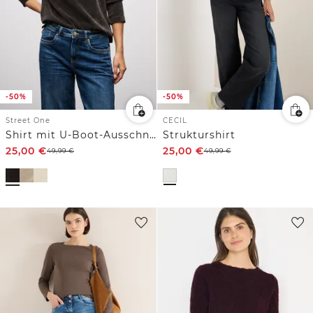
-50%
-50%
Street One
CECIL
Shirt mit U-Boot-Ausschnitt
Strukturshirt
25,00
€
25,00
€
49,99
€
49,99
€