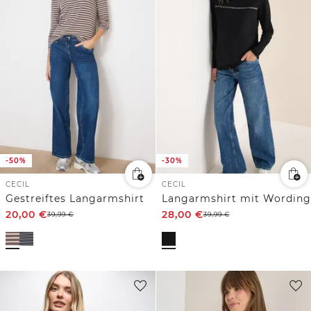
-50%
-30%
CECIL
CECIL
Gestreiftes Langarmshirt
Langarmshirt mit Wording
20,00
€
28,00
€
39,99
€
39,99
€