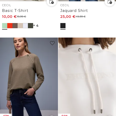
CECIL
CECIL
Basic T-Shirt
Jaquard Shirt
10,00
€
25,00
€
19,99
€
49,99
€
+ 4