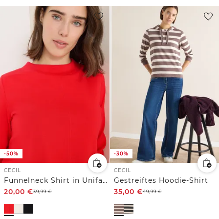
-50%
-30%
CECIL
CECIL
Funnelneck Shirt in Unifarbe
Gestreiftes Hoodie-Shirt
20,00
€
35,00
€
39,99
€
49,99
€