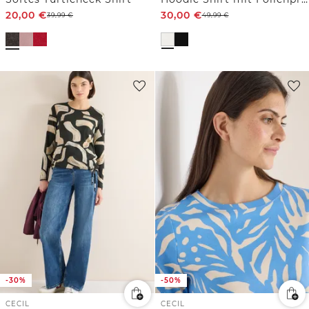
20,00
€
30,00
€
39,99
€
49,99
€
-30%
-50%
CECIL
CECIL