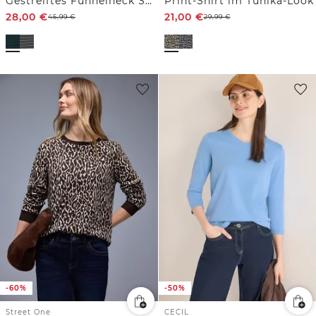
Gestreiftes Funnelneck Shirt
Print-Shirt im Tunika-Look
28,00
€
21,00
€
45,99
€
29,99
€
-60%
-50%
Street One
CECIL