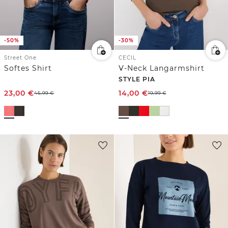
-50%
-30%
Street One
CECIL
Softes Shirt
V-Neck Langarmshirt
STYLE PIA
23,00
€
14,00
€
45,99
€
19,99
€