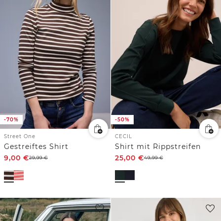
-70%
-50%
Street One
CECIL
Gestreiftes Shirt
Shirt mit Rippstreifen
9,00
€
25,00
€
29,99
€
49,99
€