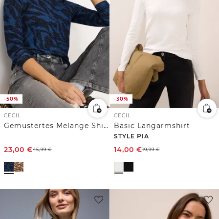
-50%
-30%
CECIL
CECIL
Gemustertes Melange Shirt
Basic Langarmshirt
STYLE PIA
23,00
€
14,00
€
45,99
€
19,99
€