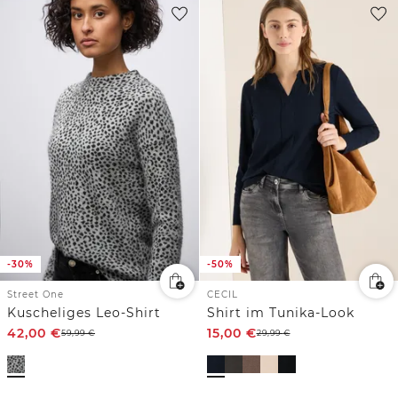
-30%
-50%
Street One
CECIL
Kuscheliges Leo-Shirt
Shirt im Tunika-Look
42,00
€
15,00
€
59,99
€
29,99
€