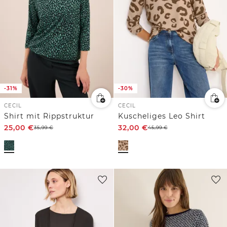
-31%
-30%
CECIL
CECIL
Shirt mit Rippstruktur
Kuscheliges Leo Shirt
25,00
€
32,00
€
35,99
€
45,99
€