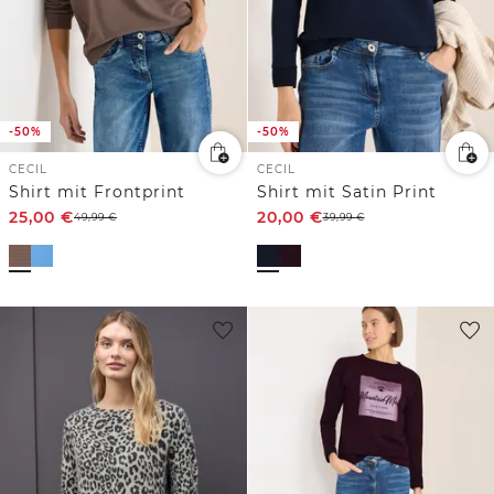
-50%
-50%
CECIL
CECIL
Shirt mit Frontprint
Shirt mit Satin Print
25,00
€
20,00
€
49,99
€
39,99
€