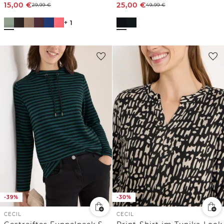
15,00
€
25,00
€
29,99
€
49,99
€
+ 1
-39%
-30%
CECIL
CECIL