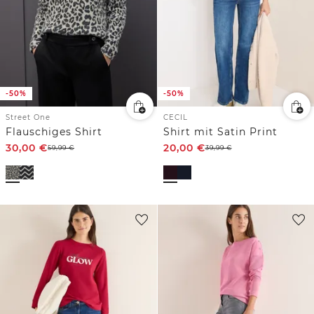
-50%
-50%
Street One
CECIL
Flauschiges Shirt
Shirt mit Satin Print
30,00
€
20,00
€
59,99
€
39,99
€