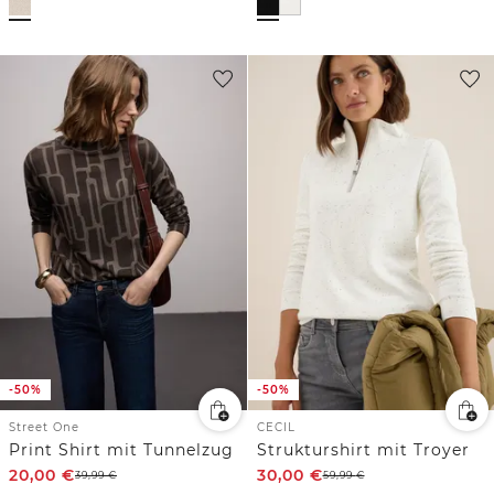
-50%
-50%
Street One
CECIL
Print Shirt mit Tunnelzug
Strukturshirt mit Troyer
20,00
€
30,00
€
39,99
€
59,99
€