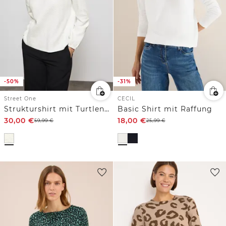
-50%
-31%
Street One
CECIL
Strukturshirt mit Turtleneck
Basic Shirt mit Raffung
30,00
€
18,00
€
59,99
€
25,99
€