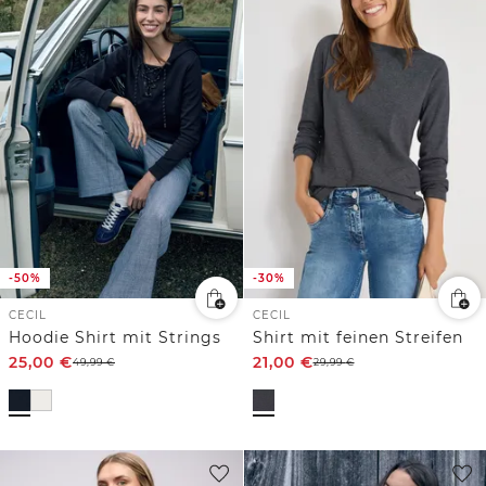
-50%
-30%
CECIL
CECIL
Hoodie Shirt mit Strings
Shirt mit feinen Streifen
25,00
€
21,00
€
49,99
€
29,99
€