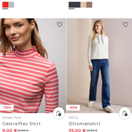
-70%
-30%
Street One
CECIL
Gestreiftes Shirt
Ottomanshirt
9,00
€
35,00
€
29,99
€
49,99
€