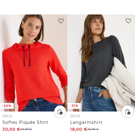
-50%
-31%
CECIL
CECIL
Softes Piquée Shirt
Langarmshirt
30,00
€
18,00
€
59,99
€
25,99
€