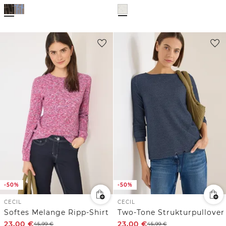
-50%
-50%
CECIL
CECIL
Softes Melange Ripp-Shirt
Two-Tone Strukturpullover
23,00
€
23,00
€
45,99
€
45,99
€