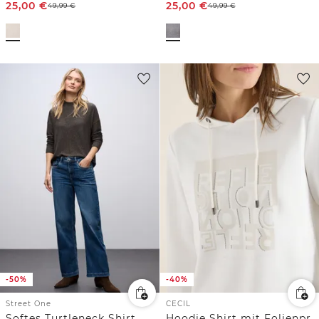
25,00
€
25,00
€
49,99
€
49,99
€
-50%
-40%
Street One
CECIL
Softes Turtleneck Shirt
Hoodie Shirt mit Folienprint