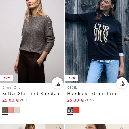
-50%
-50%
Street One
CECIL
Softes Shirt mit Knöpfen
Hoodie Shirt mit Print
25,00
€
25,00
€
49,99
€
49,99
€