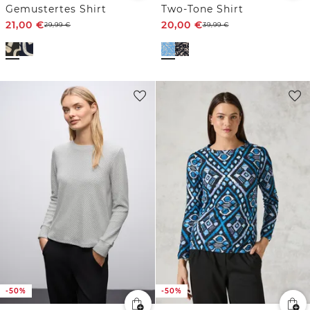
Gemustertes Shirt
Two-Tone Shirt
21,00
€
20,00
€
29,99
€
39,99
€
-50%
-50%