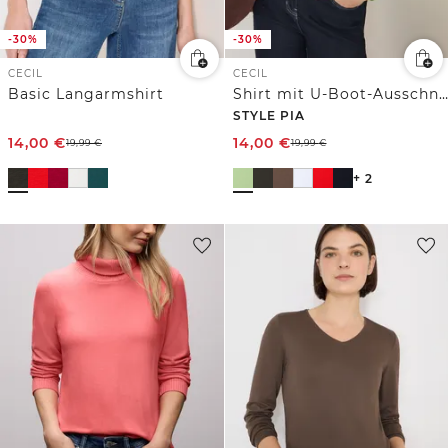
-30%
-30%
CECIL
CECIL
Basic Langarmshirt
Shirt mit U-Boot-Ausschnitt
STYLE PIA
14,00
€
14,00
€
19,99
€
19,99
€
+ 2