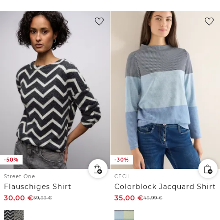
-50%
-30%
Street One
CECIL
Flauschiges Shirt
Colorblock Jacquard Shirt
30,00
€
35,00
€
59,99
€
49,99
€