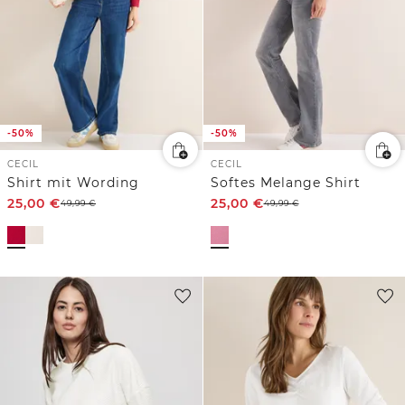
-50%
-50%
CECIL
CECIL
Shirt mit Wording
Softes Melange Shirt
25,00
€
25,00
€
49,99
€
49,99
€