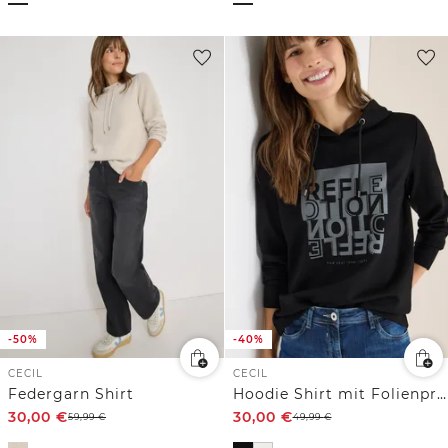
-50%
-40%
CECIL
CECIL
Federgarn Shirt
Hoodie Shirt mit Folienprint
30,00
€
30,00
€
59,99
€
49,99
€