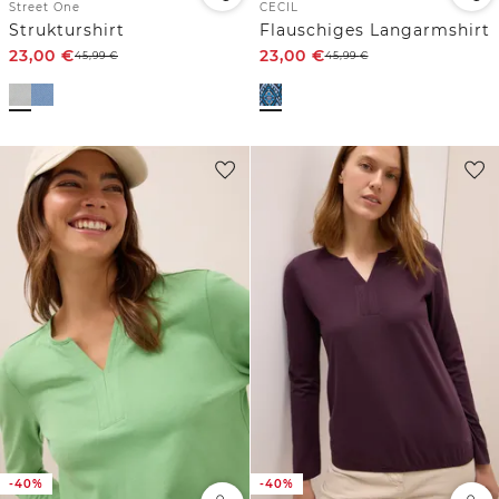
Street One
CECIL
Strukturshirt
Flauschiges Langarmshirt
23,00
€
23,00
€
45,99
€
45,99
€
-40%
-40%