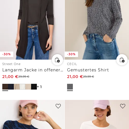
-30%
-30%
Street One
CECIL
Langarm Jacke in offener Passform
Gemustertes Shirt
21,00
€
21,00
€
29,99
€
29,99
€
+ 1