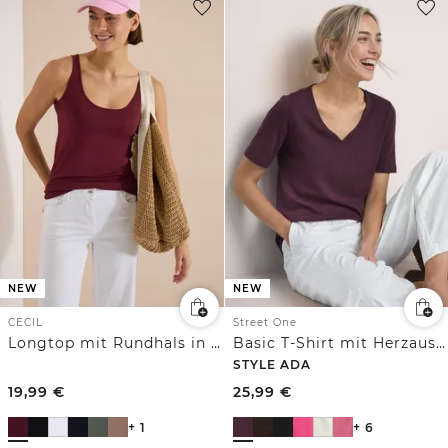
NEW
NEW
CECIL
Street One
Longtop mit Rundhals in Unifarbe
Basic T-Shirt mit Herzausschnitt
STYLE ADA
19,99
€
25,99
€
+ 1
+ 6