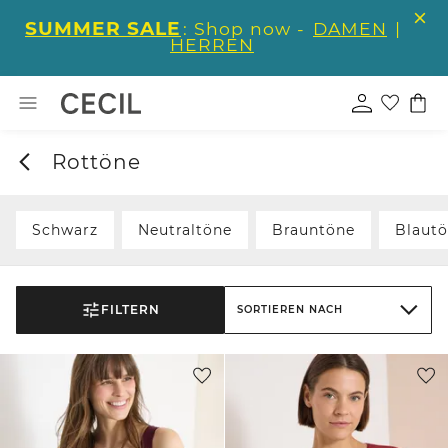
SUMMER SALE
: Shop now -
DAMEN
|
HERREN
Rottöne
Schwarz
Neutraltöne
Brauntöne
Blaut
FILTERN
SORTIEREN NACH