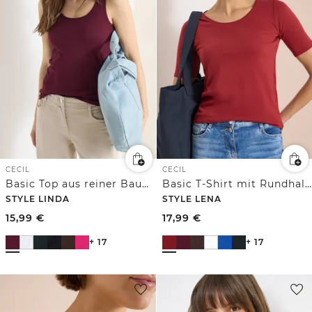
CECIL
CECIL
Basic Top aus reiner Baumwolle
Basic T-Shirt mit Rundhals in Unifarbe
STYLE LINDA
STYLE LENA
15,99
€
17,99
€
+ 17
+ 17