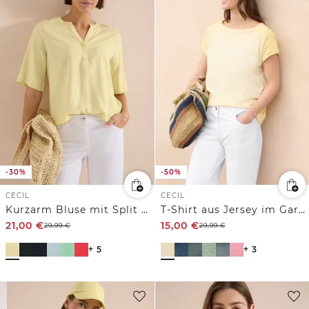
-30%
-50%
CECIL
CECIL
Kurzarm Bluse mit Split Neck
T-Shirt aus Jersey im Garment Dye Look
21,00
€
15,00
€
29,99
€
29,99
€
+ 5
+ 3