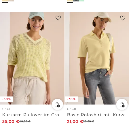
-30%
-30%
CECIL
CECIL
Kurzarm Pullover im Crochet-Look
Basic Poloshirt mit Kurzarm
35,00
€
21,00
€
49,99
€
29,99
€