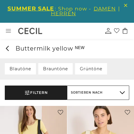
SUMMER SALE
: Shop now -
DAMEN
|
HERREN
Buttermilk yellow ᴺᴱᵂ
Blautöne
Brauntöne
Grüntöne
FILTERN
SORTIEREN NACH