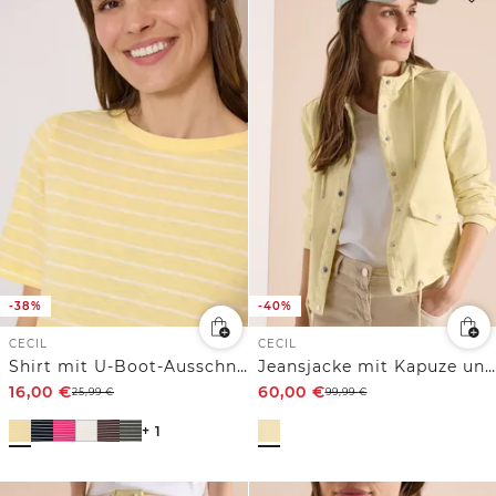
-38%
-40%
CECIL
CECIL
Shirt mit U-Boot-Ausschnitt und Streifen
Jeansjacke mit Kapuze und Knöpfen
16,00
€
60,00
€
25,99
€
99,99
€
+ 1