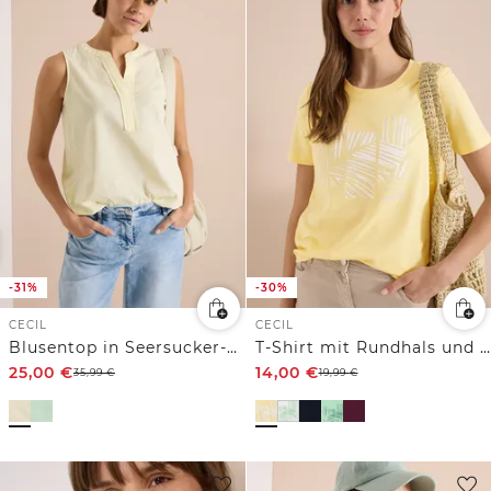
-31%
-30%
CECIL
CECIL
Blusentop in Seersucker-Qualität
T-Shirt mit Rundhals und Artwork
25,00
€
14,00
€
35,99
€
19,99
€