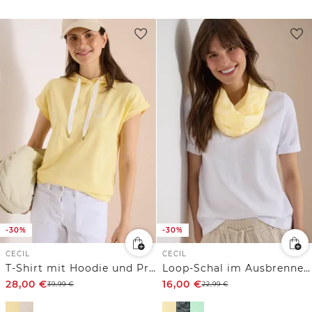
-30%
-30%
CECIL
CECIL
T-Shirt mit Hoodie und Printdetail
Loop-Schal im Ausbrenner-Look
28,00
€
16,00
€
39,99
€
22,99
€