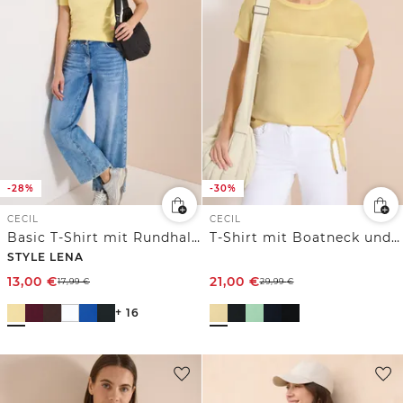
-28%
-30%
CECIL
CECIL
Basic T-Shirt mit Rundhals in Unifarbe
T-Shirt mit Boatneck und Mesh-Einsatz
STYLE LENA
13,00
€
21,00
€
17,99
€
29,99
€
+ 16