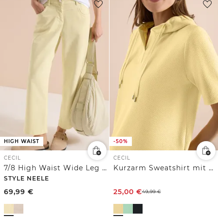
HIGH WAIST
-50%
CECIL
CECIL
7/8 High Waist Wide Leg Jeans im Loose Fit
Kurzarm Sweatshirt mit Kapuze
STYLE NEELE
69,99
€
25,00
€
49,99
€