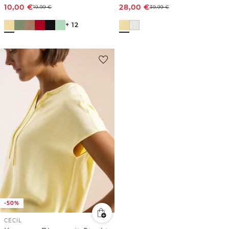
10,00
€
28,00
€
19,99
€
39,99
€
+ 12
-50%
CECIL