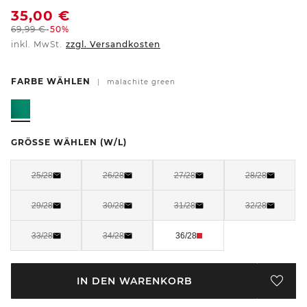
35,00
€
69,99
€
-50%
inkl. MwSt.
zzgl. Versandkosten
FARBE WÄHLEN
|
malachite green
GRÖSSE WÄHLEN
(W/L)
25/28
26/28
27/28
28/28
29/28
30/28
31/28
32/28
33/28
34/28
36/28
IN DEN WARENKORB