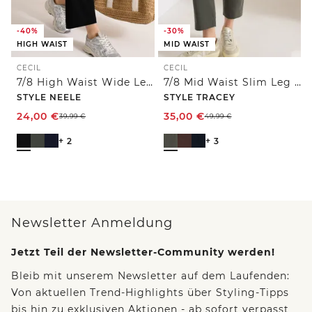
-40%
-30%
HIGH WAIST
MID WAIST
CECIL
CECIL
7/8 High Waist Wide Leg Jerseyhose im Loose Fit
7/8 Mid Waist Slim Leg Hose im Casual Fit
STYLE NEELE
STYLE TRACEY
24,00
€
35,00
€
39,99
€
49,99
€
+ 2
+ 3
Newsletter Anmeldung
Jetzt Teil der Newsletter-Community werden!
Bleib mit unserem Newsletter auf dem Laufenden:
Von aktuellen Trend-Highlights über Styling-Tipps
bis hin zu exklusiven Aktionen - ab sofort verpasst