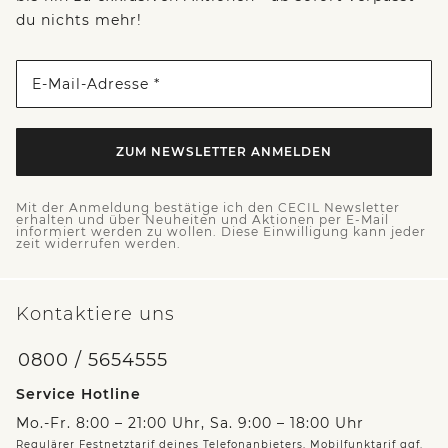
du nichts mehr!
E-Mail-Adresse *
ZUM NEWSLETTER ANMELDEN
Mit der Anmeldung bestätige ich den CECIL Newsletter
erhalten und über Neuheiten und Aktionen per E-Mail
informiert werden zu wollen. Diese Einwilligung kann jeder
zeit widerrufen werden.
Kontaktiere uns
0800 / 5654555
Service Hotline
Mo.-Fr. 8:00 – 21:00 Uhr, Sa. 9:00 – 18:00 Uhr
Regulärer Festnetztarif deines Telefonanbieters, Mobilfunktarif ggf.