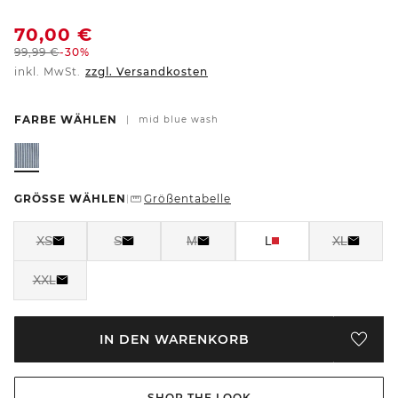
70,00
€
99,99
€
-30%
inkl. MwSt.
zzgl. Versandkosten
FARBE WÄHLEN
|
mid blue wash
GRÖSSE WÄHLEN
Größentabelle
|
XS
S
M
L
XL
XXL
IN DEN WARENKORB
SHOP THE LOOK