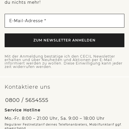
du nichts mehr!
E-Mail-Adresse *
ZUM NEWSLETTER ANMELDEN
Mit der Anmeldung bestätige ich den CECIL Newsletter
erhalten und über Neuheiten und Aktionen per E-Mail
informiert werden zu wollen. Diese Einwilligung kann jeder
zeit widerrufen werden.
Kontaktiere uns
0800 / 5654555
Service Hotline
Mo.-Fr. 8:00 – 21:00 Uhr, Sa. 9:00 – 18:00 Uhr
Regulärer Festnetztarif deines Telefonanbieters, Mobilfunktarif ggf.
abweichend.