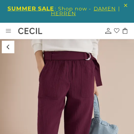
SUMMER SALE
: Shop now -
DAMEN
|
HERREN