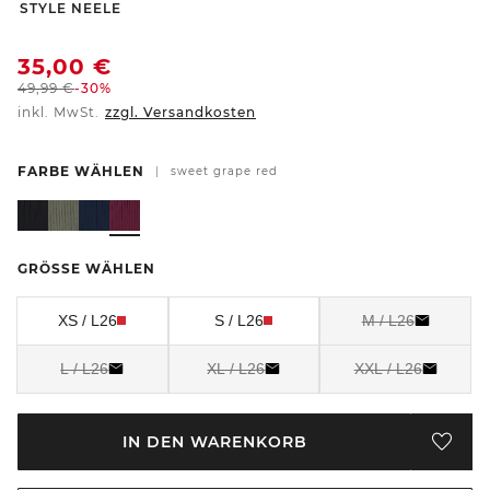
-
STYLE NEELE
35,00
€
49,99
€
-30%
inkl. MwSt.
zzgl. Versandkosten
FARBE WÄHLEN
|
sweet grape red
GRÖSSE WÄHLEN
XS / L26
S / L26
M / L26
L / L26
XL / L26
XXL / L26
IN DEN WARENKORB